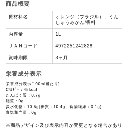
商品概要
原材料名
オレンジ（ブラジル）、うん
しゅうみかん/香料
内容量
1L
ＪＡＮコード
4972251242828
賞味期限
8ヶ月
栄養成分表示
栄養成分表示[100ml当たり]
ｴﾈﾙｷﾞｰ：45kcal
たんぱく質：0.7g
脂質：0g
炭水化物：10.5g(糖質：10.4g、食物繊維：0.1g)
食塩相当量：0g
※商品デザイン及び表示内容が変更となる場合があり