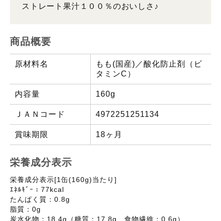
ストレート果汁１００％のおいしさ♪
商品概要
原材料名
もも(国産)／酸化防止剤（ビ
タミンC）
内容量
160g
ＪＡＮコード
4972251251134
賞味期限
18ヶ月
栄養成分表示
栄養成分表示[1缶(160g)当たり]
ｴﾈﾙｷﾞｰ：77kcal
たんぱく質：0.8g
脂質：0g
炭水化物：18.4g（糖質：17.8g、食物繊維：0.6g）